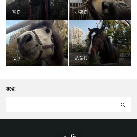
宵桜
小夜桜
ゆき
武蔵桜
検索