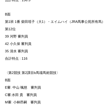
合計特点 : 136.5
B面
第1班 1番 柴田瑶子（大1）・エイムハイ（JRA馬事公苑所有馬）
第12位
39 河野 審判員
42 小久保 審判員
35 清水 審判員
合計特点 : 116
〈第2競技 第2課目b馬場馬術競技〉
B面
E審: 中山 颯慈 審判員
C審:水田 貴 審判員
M審: 小林昂嗣 審判員