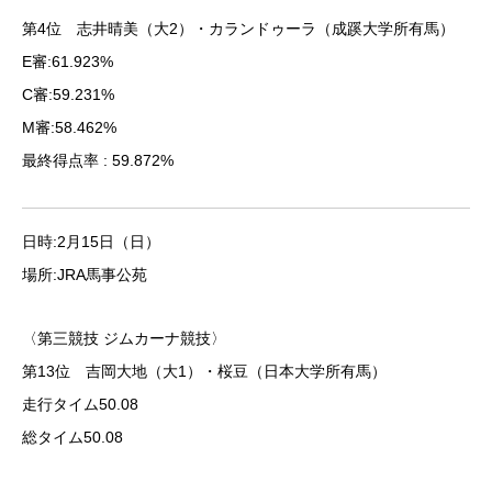
第4位 志井晴美（大2）・カランドゥーラ（成蹊大学所有馬）
E審:61.923%
C審:59.231%
M審:58.462%
最終得点率 : 59.872%
日時:2月15日（日）
場所:JRA馬事公苑
〈第三競技 ジムカーナ競技〉
第13位 吉岡大地（大1）・桜豆（日本大学所有馬）
走行タイム50.08
総タイム50.08