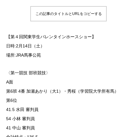
この記事のタイトルとURLをコピーする
【第４回関東学生バレンタインホースショー】
日時:2月14日（土）
場所:JRA馬事公苑
〈第一競技 部班競技〉
A面
第6班 4番 加瀬あかり（大1）・秀桜（学習院大学所有馬）
第6位
41.5 水田 審判員
54 小林 審判員
41 中山 審判員