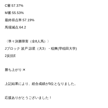
C審:57.37%
M審:55.53%
最終得点率:57.19%
馬場減点:64.2
〈準々決勝障害（全8人馬）〉
Jブロック 波戸 諒星（大3）・稲爽(早稲田大学)
2反抗E
勝ち上がり:‪✕‬
上記結果により、総合成績が5位となりました。
応援ありがとうございました！