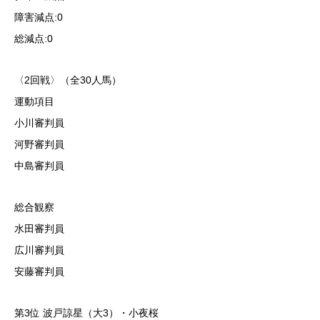
障害減点:0
総減点:0
〈2回戦〉（全30人馬）
運動項目
小川審判員
河野審判員
中島審判員
総合観察
水田審判員
広川審判員
安藤審判員
第3位 波戸諒星（大3）・小夜桜