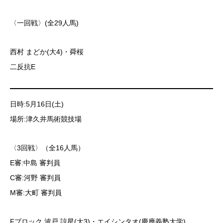
〈一回戦〉(全29人馬)
西村 まどか(大4)・舜桜
二反抗E
日時:5月16日(土)
場所:津久井馬術競技場
〈3回戦〉（全16人馬）
E審:中島 審判員
C審:河野 審判員
M審:大町 審判員
Fブロック 波戸 諒星(大3)・エイシンタオ(慶應義塾大学)