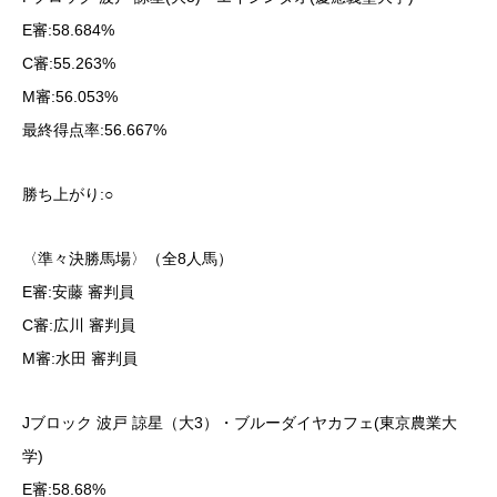
E審:58.684%
C審:55.263%
M審:56.053%
最終得点率:56.667%
勝ち上がり:○
〈準々決勝馬場〉（全8人馬）
E審:安藤 審判員
C審:広川 審判員
M審:水田 審判員
Jブロック 波戸 諒星（大3）・ブルーダイヤカフェ(東京農業大
学)
E審:58.68%