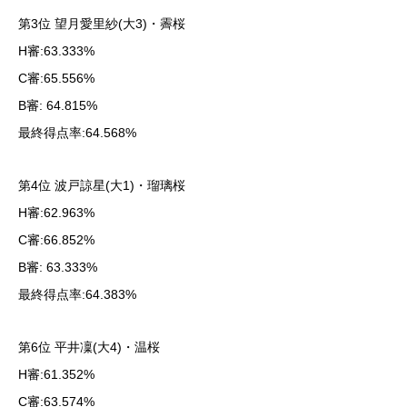
第3位 望月愛里紗(大3)・霽桜
H審:63.333%
C審:65.556%
B審: 64.815%
最終得点率:64.568%
第4位 波戸諒星(大1)・瑠璃桜
H審:62.963%
C審:66.852%
B審: 63.333%
最終得点率:64.383%
第6位 平井凜(大4)・温桜
H審:61.352%
C審:63.574%