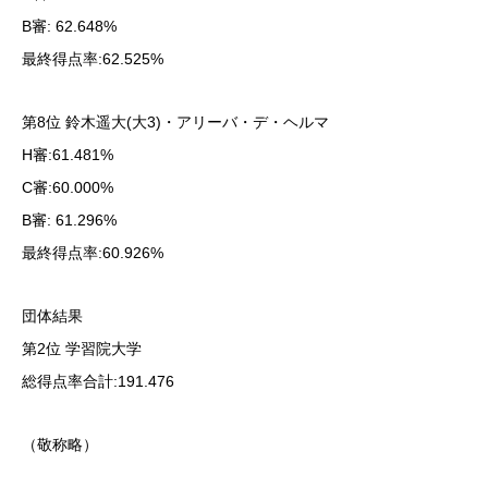
B審: 62.648%
最終得点率:62.525%
第8位 鈴木遥大(大3)・アリーバ・デ・ヘルマ
H審:61.481%
C審:60.000%
B審: 61.296%
最終得点率:60.926%
団体結果
第2位 学習院大学
総得点率合計:191.476
（敬称略）