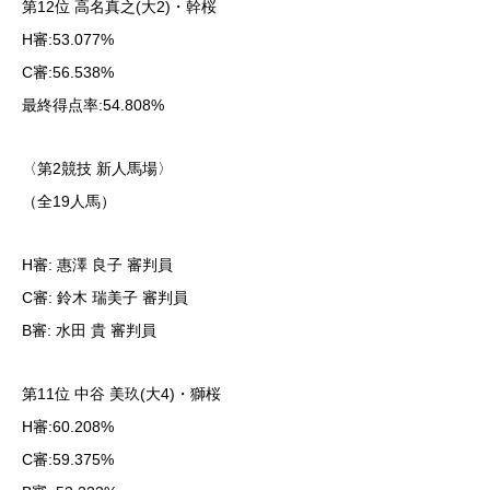
第12位 高名真之(大2)・幹桜
H審:53.077%
C審:56.538%
最終得点率:54.808%
〈第2競技 新人馬場〉
（全19人馬）
H審: 惠澤 良子 審判員
C審: 鈴木 瑞美子 審判員
B審: 水田 貴 審判員
第11位 中谷 美玖(大4)・獅桜
H審:60.208%
C審:59.375%