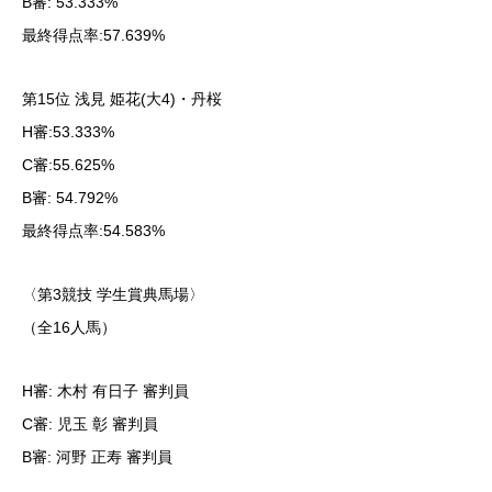
B審: 53.333%
最終得点率:57.639%
第15位 浅見 姫花(大4)・丹桜
H審:53.333%
C審:55.625%
B審: 54.792%
最終得点率:54.583%
〈第3競技 学生賞典馬場〉
（全16人馬）
H審: 木村 有日子 審判員
C審: 児玉 彰 審判員
B審: 河野 正寿 審判員