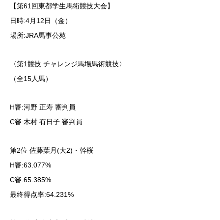
【第61回東都学生馬術競技大会】
日時:4月12日（金）
場所:JRA馬事公苑
〈第1競技 チャレンジ馬場馬術競技〉
（全15人馬）
H審:河野 正寿 審判員
C審:木村 有日子 審判員
第2位 佐藤葉月(大2)・幹桜
H審:63.077%
C審:65.385%
最終得点率:64.231%