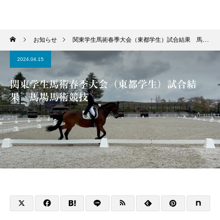
学習院輔仁会馬術部
お知らせ
関東学生馬術春季大会（東都学生）試合結果 馬場馬術競技
2024.04.15
関東学生馬術春季大会（東都学生）試合結
果 馬場馬術競技