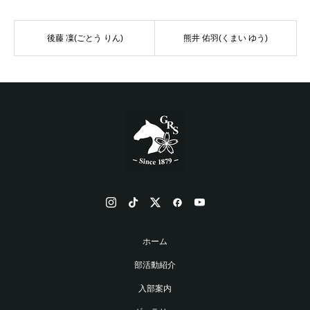
後藤 凜(ごとう りん)
熊井 佑羽(くまい ゆう)
ホーム
部活動紹介
入部案内