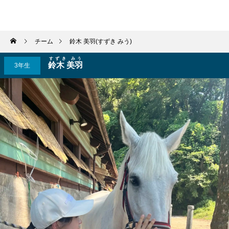
学習院輔仁会馬術部
チーム
鈴木 美羽(すずき みう)
すずき みう
鈴木 美羽
3年生