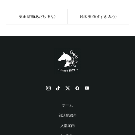
安達 瑠南(あだち るな)
鈴木 美羽(すずき みう)
ホーム
部活動紹介
入部案内