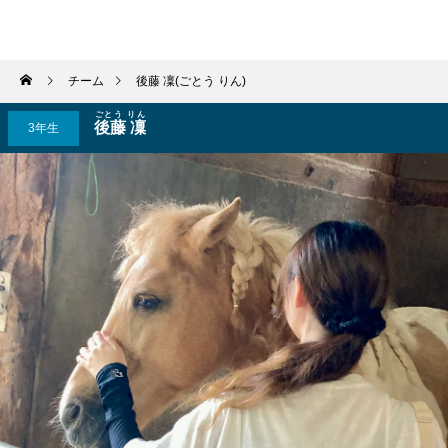
学習院輔仁会馬術部
チーム
後藤 凜(ごとう りん)
ごとう りん
後藤 凜
3年生